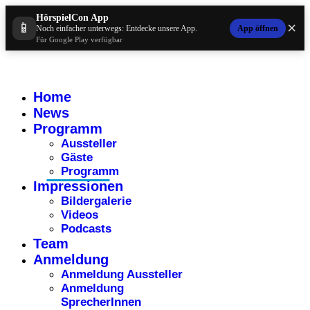
HörspielCon App
×
📱
App öffnen
Noch einfacher unterwegs: Entdecke unsere App.
Für Google Play verfügbar
Home
News
Programm
Aussteller
Gäste
Programm
Impressionen
Bildergalerie
Videos
Podcasts
Team
Anmeldung
Anmeldung Aussteller
Anmeldung
SprecherInnen